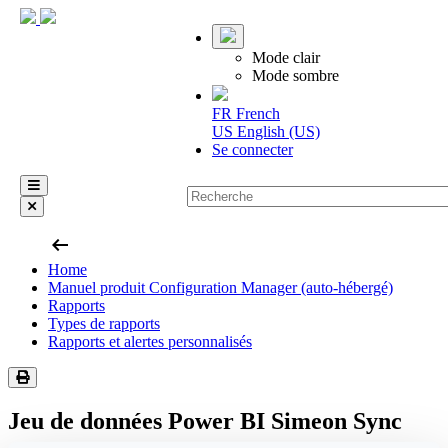
Mode clair
Mode sombre
FR
French
US
English (US)
Se connecter
arrow_left_alt
Home
Manuel produit Configuration Manager (auto-hébergé)
Rapports
Types de rapports
Rapports et alertes personnalisés
Jeu de données Power BI Simeon Sync