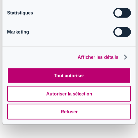
et du tenant
Statistiques
Détails de la sync
Marketing
Informations de configuration
Afficher les détails
Données de baseline et de
rapprochement
Tout autoriser
Détails des propriétés
Autoriser la sélection
Informations de changement et
Refuser
d’erreur