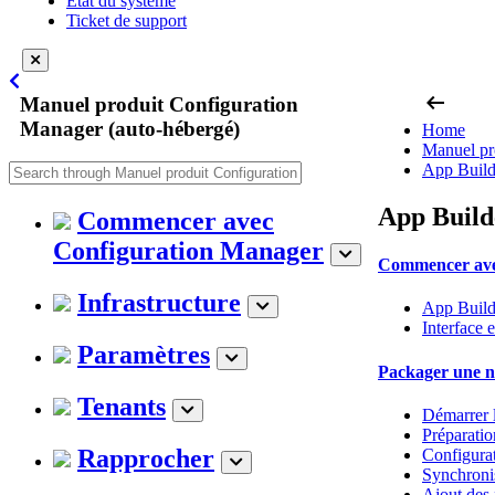
État du système
Ticket de support
arrow_left_alt
Manuel produit Configuration
Manager (auto-hébergé)
Home
Manuel pr
App Build
App Build
Commencer avec
Configuration Manager
Commencer ave
Infrastructure
App Build
Interface 
Paramètres
Packager une no
Tenants
Démarrer l
Préparatio
Rapprocher
Configurat
Synchronis
Ajout des f