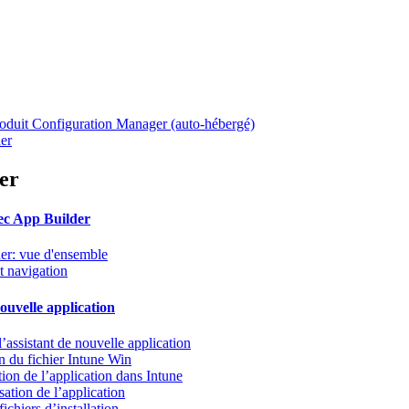
oduit Configuration Manager (auto-hébergé)
er
er
c App Builder
er: vue d'ensemble
et navigation
uvelle application
’assistant de nouvelle application
n du fichier Intune Win
ion de l’application dans Intune
ation de l’application
ichiers d’installation