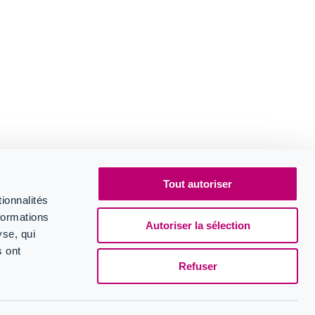
Tout autoriser
ionnalités
formations
Autoriser la sélection
yse, qui
s ont
Refuser
Suivez-nous