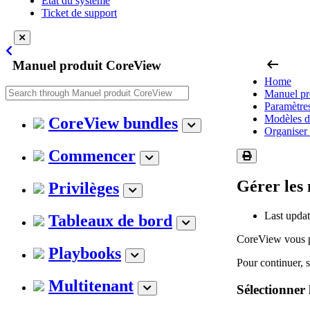
État du système
Ticket de support
arrow_left_alt
Manuel produit CoreView
Home
Manuel pr
Paramètre
Modèles d
CoreView bundles
Organiser 
Commencer
Gérer les 
Privilèges
Last upda
Tableaux de bord
CoreView vous per
Playbooks
Pour continuer, s
Multitenant
Sélectionner 