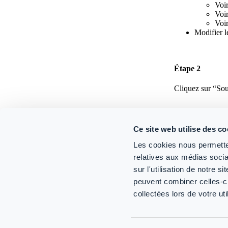
Voir
Voir
Voir
Modifier l
Étape 2
Cliquez sur “Sou
Related Article
Ce site web utilise des co
Modèles d
Les cookies nous permetten
Modèles
relatives aux médias socia
sur l'utilisation de notre 
DID THIS PA
peuvent combiner celles-ci
collectées lors de votre uti
YES
NO
Copyright @ 2023 CoreView. Tous droits réservés.