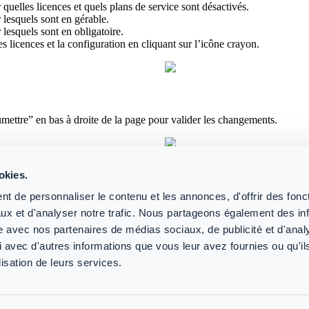
 quelles licences et quels plans de service sont désactivés.
 lesquels sont en gérable.
 lesquels sont en obligatoire.
es licences et la configuration en cliquant sur l’icône crayon.
mettre” en bas à droite de la page pour valider les changements.
s
okies.
e licences : vue d’ensemble
t de personnaliser le contenu et les annonces, d'offrir des fonct
ux et d'analyser notre trafic. Nous partageons également des in
site avec nos partenaires de médias sociaux, de publicité et d'anal
GE HELP YOU?
 avec d'autres informations que vous leur avez fournies ou qu'il
lisation de leurs services.
Conditions
Politique de
Accords et lignes
d'utilisation
confidentialité
directrices