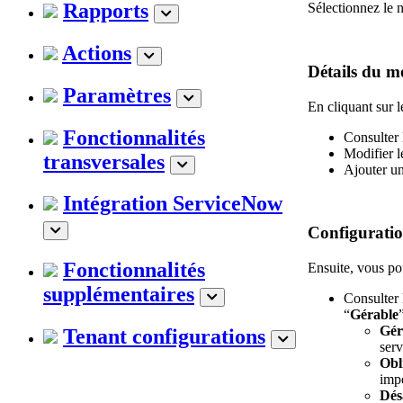
Rapports
Sélectionnez le 
Actions
Détails du m
Paramètres
En cliquant sur 
Fonctionnalités
Consulter 
Modifier l
transversales
Ajouter un
Intégration ServiceNow
Configuratio
Fonctionnalités
Ensuite, vous po
supplémentaires
Consulter 
“
Gérable
Gér
Tenant configurations
serv
Obl
impo
Dés