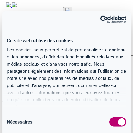
Mode clair
Mode sombre
FR
Français
US
Anglais
Ce site web utilise des cookies.
Se connecter
Les cookies nous permettent de personnaliser le contenu
et les annonces, d'offrir des fonctionnalités relatives aux
médias sociaux et d'analyser notre trafic. Nous
partageons également des informations sur l'utilisation de
arrow_left_alt
notre site avec nos partenaires de médias sociaux, de
Home
publicité et d'analyse, qui peuvent combiner celles-ci
Manuel produit CoreView
Tableaux de bord
avec d'autres informations que vous leur avez fournies
ou qu'ils ont collectées lors de votre utilisation de leurs
Tableaux de bord
services.
Sélection
Tableau de bord de sécurité
Nécessaires
du
Tableau de bord Sécurité
consentement