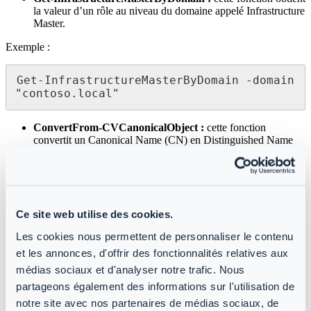
la valeur d’un rôle au niveau du domaine appelé Infrastructure
Master.
Exemple :
Get-InfrastructureMasterByDomain -domain 
"contoso.local"
ConvertFrom-CVCanonicalObject :
cette fonction
convertit un Canonical Name (CN) en Distinguished Name
(DN).
Exemple :
ConvertFrom-CVCanonicalObject -
Ce site web utilise des cookies.
CanonicalName "Constoso.local/OU 
Users/myUser"
Les cookies nous permettent de personnaliser le contenu
et les annonces, d'offrir des fonctionnalités relatives aux
médias sociaux et d'analyser notre trafic. Nous
Retry-CvCommand :
cette fonction est conçue pour
réessayer un bloc de script plusieurs fois. Cela est utile
partageons également des informations sur l'utilisation de
lorsqu’une opération peut échouer de manière intermittente ou
notre site avec nos partenaires de médias sociaux, de
que les données ne sont pas immédiatement disponibles.