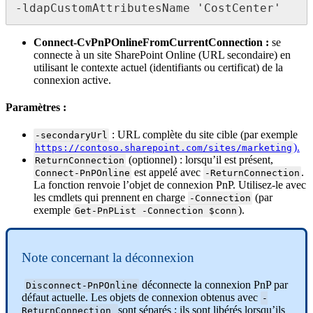
-ldapCustomAttributesName 'CostCenter'
Connect-CvPnPOnlineFromCurrentConnection :
se
connecte à un site SharePoint Online (URL secondaire) en
utilisant le contexte actuel (identifiants ou certificat) de la
connexion active.
Paramètres :
: URL complète du site cible (par exemple
-secondaryUrl
).
https://contoso.sharepoint.com/sites/marketing
(optionnel) : lorsqu’il est présent,
ReturnConnection
est appelé avec
.
Connect-PnPOnline
-ReturnConnection
La fonction renvoie l’objet de connexion PnP. Utilisez-le avec
les cmdlets qui prennent en charge
(par
-Connection
exemple
).
Get-PnPList -Connection $conn
Note concernant la déconnexion
déconnecte la connexion PnP par
Disconnect-PnPOnline
défaut actuelle. Les objets de connexion obtenus avec
-
sont séparés ; ils sont libérés lorsqu’ils
ReturnConnection