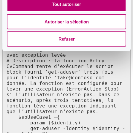
échoue après toutes les tentatives.
Tout autoriser
$stopOnNull :
lorsqu’il est défini sur $true, la fonction arrête
le modèle de nouvelle tentative si le résultat du script block est
null, même si le nombre maximal de tentatives n’a pas été
Autoriser la sélection
atteint.
Exemples :
Refuser
# Cas d’usage 1 : nouvelle tentative 
avec exception levée

# Description : la fonction Retry-
CvCommand tente d’exécuter le script 
block fourni 'get-aduser' trois fois 
pour l’identité 'fake@contoso.com' 
donnée. La fonction est configurée pour 
lever une exception (ErrorAction Stop) 
si l’utilisateur n’existe pas. Dans ce 
scénario, après trois tentatives, la 
fonction lève une exception indiquant 
que l’utilisateur n’existe pas.

    $sbUseCase1 ={

        param ($identity)

        get-aduser -Identity $identity -