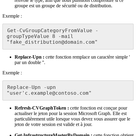
renvoie le type, afin que nous puissions comprendre si ce
groupe est un groupe de sécurité ou de distribution.
Exemple :
Get-CvGroupCategoryFromValue -
groupTypeValue 8 -mail 
"fake_distribution@domain.com"
Replace-Upn :
cette fonction remplace un caractère simple '
par un double ''.
Exemple :
Replace-Upn -upn 
"user'c.example@contoso.com"
Refresh-CVGraphToken :
cette fonction est conçue pour
actualiser le jeton pour la session Microsoft Graph. Elle est
particulièrement utile lorsque vous devez vous assurer que le
jeton de votre session est valide et à jour.
Get-InfrastructureMasterByDomain :
cette fonction obtient