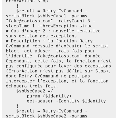
ErrorAction Stop

    }

    $result = Retry-CvCommand -
scriptBlock $sbUseCase1 -params 
"fake@contoso.com" -retryCount 3 -
sleepTime 1 -throwException $true

# Cas d’usage 2 : nouvelle tentative 
sans gestion des exceptions

# Description : la fonction Retry-
CvCommand réessaie d’exécuter le script 
block 'get-aduser' trois fois pour 
l’identité 'fake@contoso.com' donnée. 
Cependant, cette fois, la fonction n’est 
pas configurée pour lever des exceptions 
(ErrorAction n’est pas défini sur Stop), 
donc Retry-CvCommand ne peut pas 
intercepter l’exception, et la fonction 
échouera trois fois.

    $sbUseCase2 ={

        param ($identity)

        get-aduser -Identity $identity

    }

    $result = Retry-CvCommand -
scriptBlock $sbUseCase2 -params 