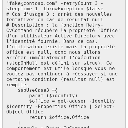
"fake@contoso.com" -retryCount 3 -
sleepTime 1 -throwException $false

# Cas d’usage 3 : arrêt des nouvelles 
tentatives en cas de résultat null

# Description : la fonction Retry-
CvCommand récupère la propriété 'Office' 
d’un utilisateur Active Directory avec 
l’identité fournie. Dans ce cas, 
l’utilisateur existe mais la propriété 
office est null, donc nous allons 
arrêter immédiatement l’exécution 
(stopOnNull est défini sur $true). Ce 
comportement est utile lorsque vous ne 
voulez pas continuer à réessayer si une 
certaine condition (résultat null) est 
remplie.

    $sbUseCase3 ={

        param ($identity)

        $office = get-aduser -Identity 
$identity -Properties Office | Select-
Object Office

        return $office.Office

    }
