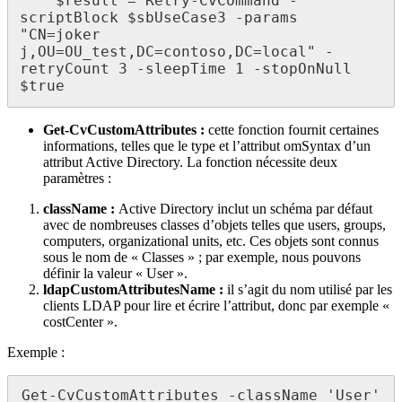
    $result = Retry-CvCommand -
scriptBlock $sbUseCase3 -params 
"CN=joker 
j,OU=OU_test,DC=contoso,DC=local" -
retryCount 3 -sleepTime 1 -stopOnNull 
$true
Get-CvCustomAttributes :
cette fonction fournit certaines
informations, telles que le type et l’attribut omSyntax d’un
attribut Active Directory. La fonction nécessite deux
paramètres :
className :
Active Directory inclut un schéma par défaut
avec de nombreuses classes d’objets telles que users, groups,
computers, organizational units, etc. Ces objets sont connus
sous le nom de « Classes » ; par exemple, nous pouvons
définir la valeur « User ».
ldapCustomAttributesName :
il s’agit du nom utilisé par les
clients LDAP pour lire et écrire l’attribut, donc par exemple «
costCenter ».
Exemple :
Get-CvCustomAttributes -className 'User' 