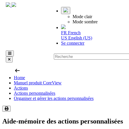
Mode clair
Mode sombre
FR
French
US
English (US)
Se connecter
arrow_left_alt
Home
Manuel produit CoreView
Actions
Actions personnalisées
Organiser et gérer les actions personnalisées
Aide-mémoire des actions personnalisées