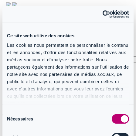
Mode clair
Mode sombre
FR
Français
Ce site web utilise des cookies.
US
Anglais
Les cookies nous permettent de personnaliser le contenu
Se connecter
et les annonces, d'offrir des fonctionnalités relatives aux
médias sociaux et d'analyser notre trafic. Nous
partageons également des informations sur l'utilisation de
arrow_left_alt
notre site avec nos partenaires de médias sociaux, de
publicité et d'analyse, qui peuvent combiner celles-ci
Home
Manuel produit CoreView
avec d'autres informations que vous leur avez fournies
Tenant configurations
ou qu'ils ont collectées lors de votre utilisation de leurs
Tenant Configurations: Sync
services.
Tenant Configurations: dépannage Sync
Sélection
Tenant Configurations: dépannage Sync
Nécessaires
du
consentement
Votre organisation Azure DevOps n’a plus de minutes
gratuites disponibles