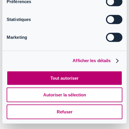
Préférences
L’authentification a expiré en attendant que l’authentification
déléguée soit terminée
L’élément spécifié par la clé # n’existe pas
Statistiques
Le compte utilisateur {EmailHidden} n’existe pas
L’utilisateur est bloqué en raison d’une stratégie Conditional
Access ou d’une policy MFA dans le tenant
Marketing
Copyright @ 2023 CoreView. Tous droits réservés.
Afficher les détails
Conditions
Politique de
Accords et lignes
d'utilisation
confidentialité
directrices
Tout autoriser
Suivez-nous
Autoriser la sélection
Knowledge Base Software powered by Helpjuice
Refuser